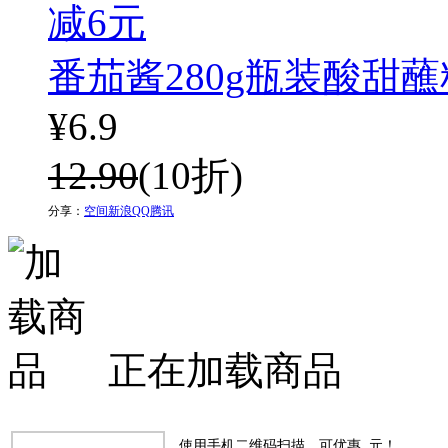
减6元
番茄酱280g瓶装酸甜蘸
¥
6.9
12.90
(10折)
分享：
空间
新浪
QQ
腾讯
正在加载商品
使用手机二维码扫描，可优惠
元！