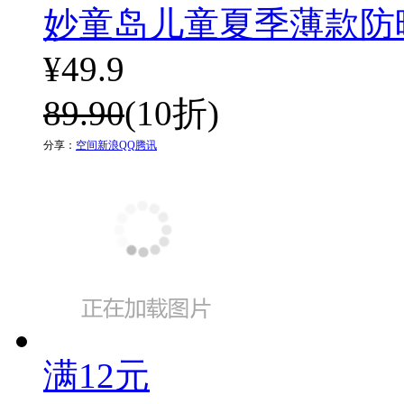
妙童岛儿童夏季薄款防
¥
49.9
89.90
(10折)
分享：
空间
新浪
QQ
腾讯
满12元