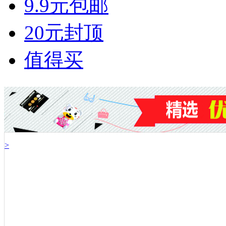
9.9元包邮
20元封顶
值得买
>