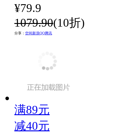
¥
79.9
1079.90
(10折)
分享：
空间
新浪
QQ
腾讯
满89元
减40元