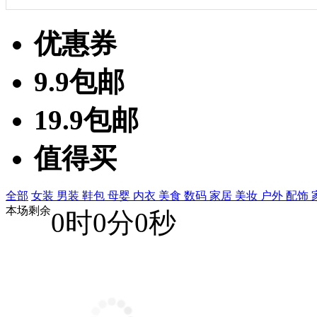
优惠券
9.9包邮
19.9包邮
值得买
全部
女装
男装
鞋包
母婴
内衣
美食
数码
家居
美妆
户外
配饰
本场剩余
0
时
0
分
0
秒