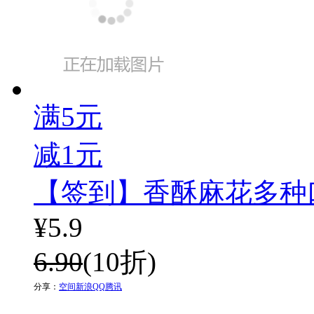
满5元
减1元
【签到】香酥麻花多种
¥
5.9
6.90
(10折)
分享：
空间
新浪
QQ
腾讯