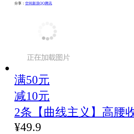
分享：
空间
新浪
QQ
腾讯
满50元
减10元
2条【曲线主义】高腰
¥
49.9