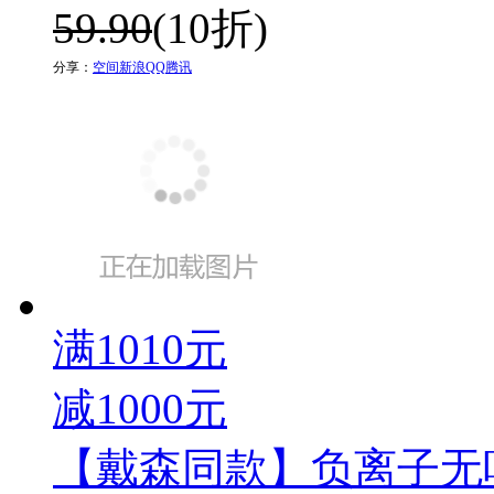
59.90
(10折)
分享：
空间
新浪
QQ
腾讯
满1010元
减1000元
【戴森同款】负离子无